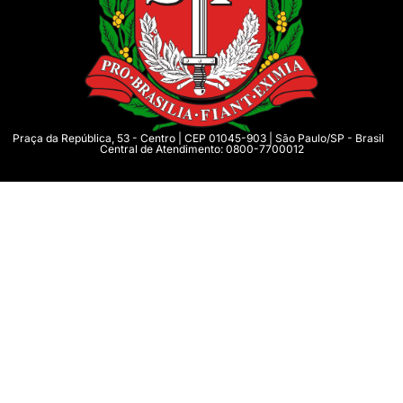
Praça da República, 53 - Centro | CEP 01045-903 | São Paulo/SP - Brasil
Central de Atendimento: 0800-7700012