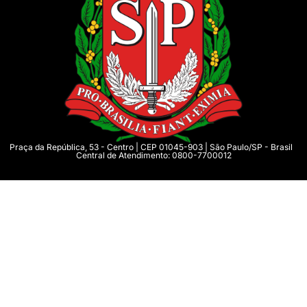
Praça da República, 53 - Centro | CEP 01045-903 | São Paulo/SP - Brasil
Central de Atendimento: 0800-7700012