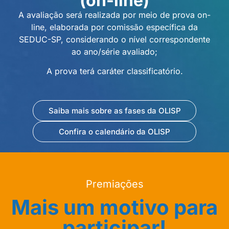
(on-line)
A avaliação será realizada por meio de prova on-
line, elaborada por comissão específica da
SEDUC-SP, considerando o nível correspondente
ao ano/série avaliado;
A prova terá caráter classificatório.
Saiba mais sobre as fases da OLISP
Confira o calendário da OLISP
Premiações
Mais um motivo para
participar!